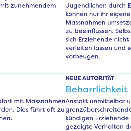
t mit zunehmendem
Jugendlichen durch Er
können nur ihr eigen
Massnahmen umsetzen
zu beeinflussen. Selb
sich Erziehende nich
verleiten lassen und 
vorbeugen.
NEUE AUTORITÄT
Beharrlichkeit
ofort mit Massnahmen
Anstatt unmittelbar u
n. Dies führt oft zu
grenzüberschreitende
nen.
kündigen Erziehende 
gezeigte Verhalten de