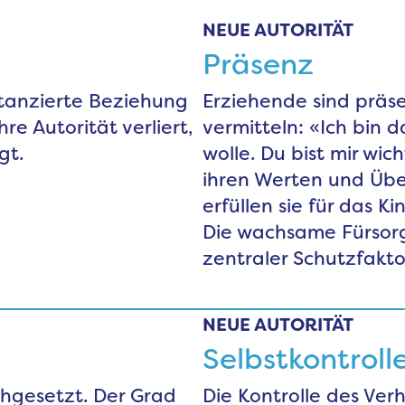
NEUE AUTORITÄT
Präsenz
stanzierte Beziehung
Erziehende sind präse
hre Autorität verliert,
vermitteln: «Ich bin 
gt.
wolle. Du bist mir wi
ihren Werten und Übe
erfüllen sie für das K
Die wachsame Fürsorg
zentraler Schutzfaktor
NEUE AUTORITÄT
Selbstkontroll
chgesetzt. Der Grad
Die Kontrolle des Ver