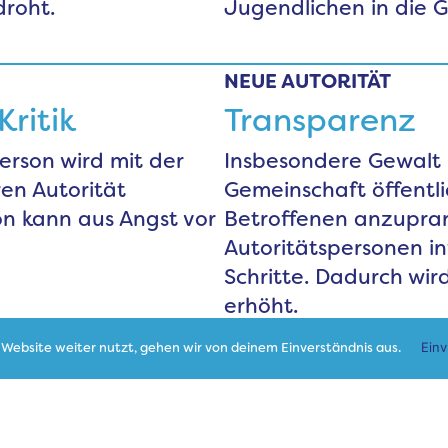
droht.
Jugendlichen in die 
NEUE AUTORITÄT
ritik
Transparenz
erson wird mit der
Insbesondere Gewalt 
ren Autorität
Gemeinschaft öffentl
on kann aus Angst vor
Betroffenen anzupran
Autoritätspersonen in
Schritte. Dadurch wird
erhöht.
Website weiter nutzt, gehen wir von deinem Einverständnis aus.
Ein
NEUE AUTORITÄT
Netzwerk