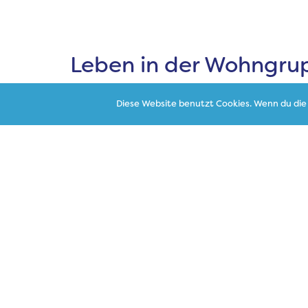
Leben in der Wohngru
WOHNKLIMA
Diese Website benutzt Cookies. Wenn du die 
ERNÄHRUNG
FREIZEITGESTALTUNG
AKTIVITÄTEN IN UMWELT UND NAT
HYGIENE- UND GESUNDHEITSERZI