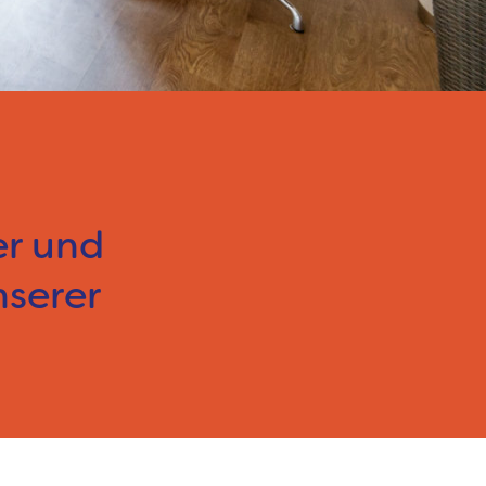
er und
nserer